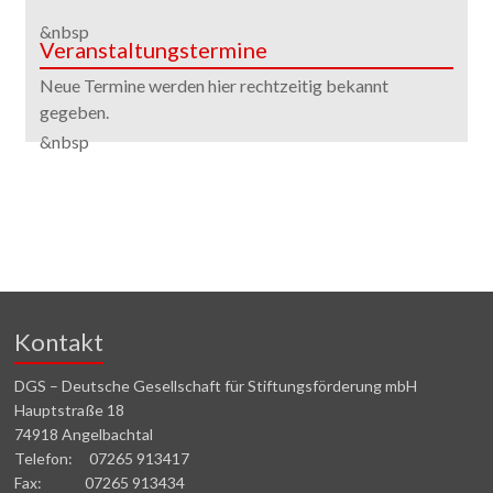
&nbsp
Veranstaltungstermine
Neue Termine werden hier rechtzeitig bekannt
gegeben.
&nbsp
Kontakt
DGS – Deutsche Gesellschaft für Stiftungsförderung mbH
Hauptstraße 18
74918 Angelbachtal
Telefon: 07265 913417
Fax: 07265 913434