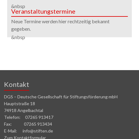
&nbsp
Veranstaltungstermine
Neue Termine werden hier rechtzeitig bekannt
gegeben.
&nbsp
Kontakt
DGS – Deutsche Gesellschaft für Stiftungsförderung mbH
Hauptstraße 18
74918 Angelbachtal
Telefon: 07265 913417
Fax: 07265 913434
E-Mail: info@stiften.de
Zum Kontaktformular