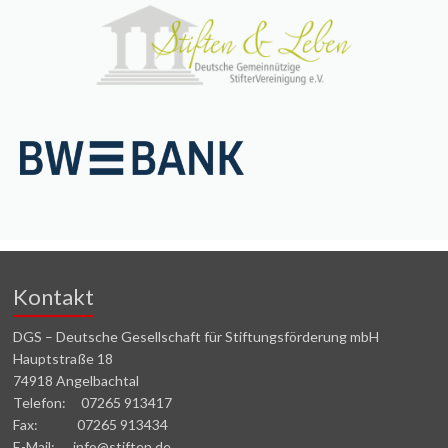
Kontakt
DGS – Deutsche Gesellschaft für Stiftungsförderung mbH
Hauptstraße 18
74918 Angelbachtal
Telefon: 07265 913417
Fax: 07265 913434
E-Mail: info@stiften.de