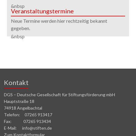
&nbsp
Veranstaltungstermine
Neue Termine werden hier rechtzeitig bekannt
gegeben.
&nbsp
Kontakt
DGS – Deutsche Gesellschaft für Stiftungsförderung mbH
Hauptstraße 18
74918 Angelbachtal
Telefon: 07265 913417
Fax: 07265 913434
E-Mail: info@stiften.de
Zum Kontaktformular