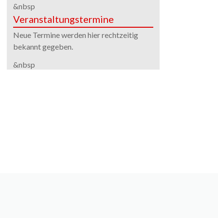
&nbsp
Veranstaltungstermine
Neue Termine werden hier rechtzeitig
bekannt gegeben.
&nbsp